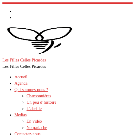
Passer
au
contenu
Les Filles Celles Picardes
Les Filles Celles Picardes
Accueil
Agenda
Qui sommes-nous ?
Chansonnières
Un peu d’histoire
L’abeille
Medias
En vidéo
No parlache
Contactez-nous