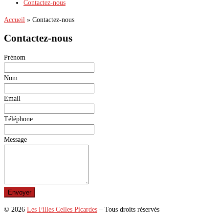
Contactez-nous
Accueil
»
Contactez-nous
Contactez-nous
Leave
Prénom
this
field
Nom
blank
Email
Téléphone
Message
Envoyer
© 2026
Les Filles Celles Picardes
– Tous droits réservés