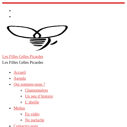
Passer
au
contenu
Les Filles Celles Picardes
Les Filles Celles Picardes
Accueil
Agenda
Qui sommes-nous ?
Chansonnières
Un peu d’histoire
L’abeille
Medias
En vidéo
No parlache
Contactez-nous